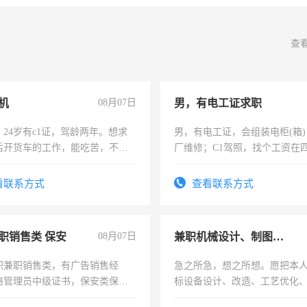
查
机
08月07日
男，有电工证求职
24岁有c1证，驾龄两年。想求
男，有电工证，会组装电柜(箱
后开货车的工作，能吃苦，不怕
厂维修；C1驾照，找个工资在
上，枣强县以外需要有住宿，
电话
看联系方式
查看联系方式
职销售类 保安
08月07日
兼职机械设计、制图、设备改造
职兼职销售类，有广告销售经
急之所急，想之所想。愿把本
络管理员中级证书，保安类保安
标设备设计、改造、工艺优化
形象岗或幼儿园保安，维修水电
作和分解的经验与您分享。 真