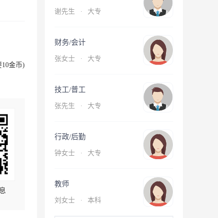
谢先生
·
大专
财务/会计
张女士
·
大专
10金币)
技工/普工
张先生
·
大专
行政/后勤
钟女士
·
大专
教师
息
刘女士
·
本科