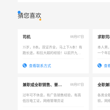
猜您喜欢
司机
08月07日
求职司
35岁，B本。双证齐全，马上下A本！有
本人男，
跑长途，和拉大超的经验！以前开九米
一个年
六，渣土车
加班。
查看联系方式
查
兼职或全职销售、普工、维修
08月07日
全职兼
过年可不休息，有广告销售经验，有高
各类全
低压电工证，网络管理员证
验，网
队长，