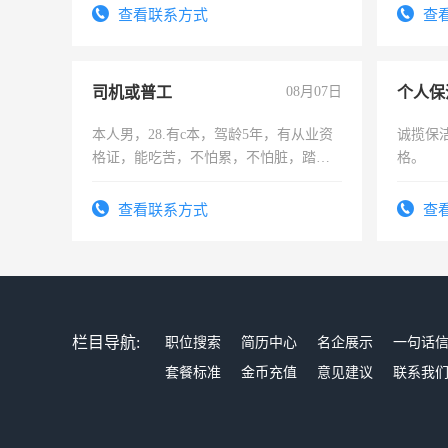
有高低
查看联系方式
查
司机或普工
08月07日
个人保
本人男，28.有c本，驾龄5年，有从业资
诚揽保
格证，能吃苦，不怕累，不怕脏，踏
格。
实，需求稳定工作一份，保险不干
查看联系方式
查
栏目导航:
职位搜索
简历中心
名企展示
一句话
套餐标准
金币充值
意见建议
联系我