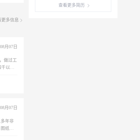
查看更多简历
看更多信息
08月07日
)，做过工
四千以
保险勿扰
08月07日
人多年非
、图纸制
诚合作，