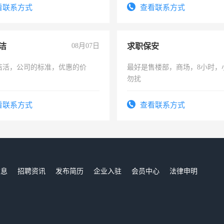
压电工证和十几年工作经验
结识有识之士，共享未来。
看联系方式
查看联系方式
洁
08月07日
求职保安
洁活，公司的标准，优惠的价
最好是售楼部，商场，8小时，
勿扰
看联系方式
查看联系方式
信息
招聘资讯
发布简历
企业入驻
会员中心
法律申明
们